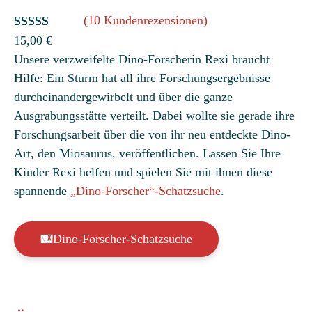
(10 Kundenrezensionen)
Bewertet
10
15,00
€
Unsere verzweifelte Dino-Forscherin Rexi braucht
mit
4.80
Hilfe: Ein Sturm hat all ihre Forschungsergebnisse
von 5,
durcheinandergewirbelt und über die ganze
basierend
Ausgrabungsstätte verteilt. Dabei wollte sie gerade ihre
auf
Forschungsarbeit über die von ihr neu entdeckte Dino-
Kundenbew
Art, den Miosaurus, veröffentlichen. Lassen Sie Ihre
ertungen
Kinder Rexi helfen und spielen Sie mit ihnen diese
spannende
„Dino-Forscher“-Schatzsuche
.
Dino-Forscher-Schatzsuche