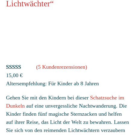
Lichtwächter“
(5 Kundenrezensionen)
Bewertet
5
15,00
€
Altersempfehlung: Für Kinder ab 8 Jahren
mit
4.40
von 5,
Gehen Sie mit den Kindern bei dieser
Schatzsuche im
basierend
Dunkeln
auf eine unvergessliche Nachtwanderung. Die
auf
Kinder finden fünf magische Sternzacken und helfen
Kundenbe
auf ihrer Reise, das Licht der Welt zu bewahren. Lassen
wertungen
Sie sich von den reimenden Lichtwächtern verzaubern