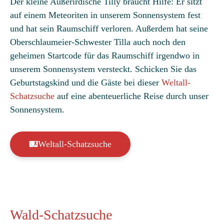
Der kleine Außerirdische Tilly braucht Hilfe: Er sitzt
mit
4.58
auf einem Meteoriten in unserem Sonnensystem fest
von 5,
und hat sein Raumschiff verloren. Außerdem hat seine
basierend
Oberschlaumeier-Schwester Tilla auch noch den
auf
geheimen Startcode für das Raumschiff irgendwo in
Kundenbew
unserem Sonnensystem versteckt. Schicken Sie das
ertungen
Geburtstagskind und die Gäste bei dieser
Weltall-
Schatzsuche
auf eine abenteuerliche Reise durch unser
Sonnensystem.
Weltall-Schatzsuche
Wald-Schatzsuche