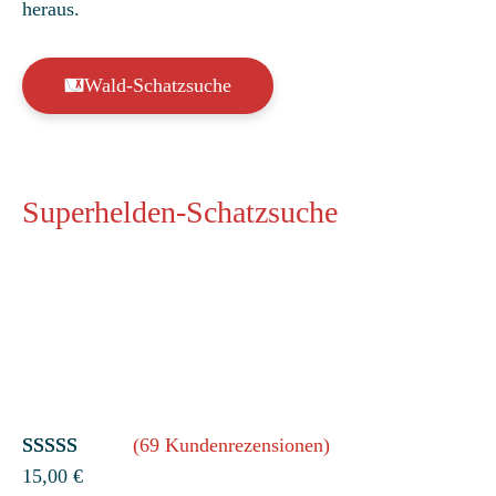
heraus.
Wald-Schatzsuche
Superhelden-Schatzsuche
(69 Kundenrezensionen)
Bewertet
69
15,00
€