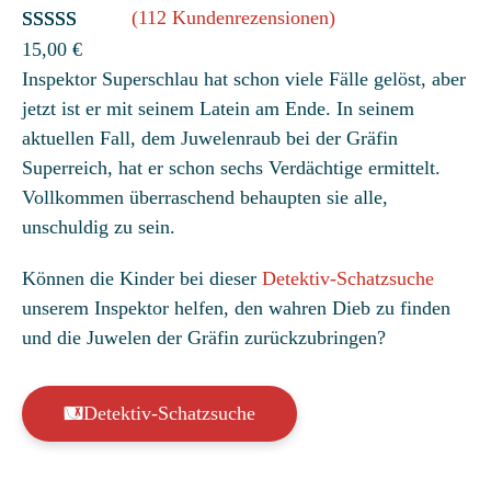
(112 Kundenrezensionen)
Bewertet
112
15,00
€
Inspektor Superschlau hat schon viele Fälle gelöst, aber
mit
4.81
jetzt ist er mit seinem Latein am Ende. In seinem
von 5,
aktuellen Fall, dem Juwelenraub bei der Gräfin
basierend
Superreich, hat er schon sechs Verdächtige ermittelt.
auf
Vollkommen überraschend behaupten sie alle,
Kundenbew
unschuldig zu sein.
ertungen
Können die Kinder bei dieser
Detektiv-Schatzsuche
unserem Inspektor helfen, den wahren Dieb zu finden
und die Juwelen der Gräfin zurückzubringen?
Detektiv-Schatzsuche