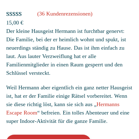
(36 Kundenrezensionen)
Bewertet
36
15,00
€
Der kleine Hausgeist Hermann ist furchtbar genervt:
mit
4.86
Die Familie, bei der er heimlich wohnt und spukt, ist
von 5,
neuerdings ständig zu Hause. Das ist ihm einfach zu
basierend
laut. Aus lauter Verzweiflung hat er alle
auf
Familienmitglieder in einen Raum gesperrt und den
Kundenbew
Schlüssel versteckt.
ertungen
Weil Hermann aber eigentlich ein ganz netter Hausgeist
ist, hat er der Familie einige Rätsel vorbereitet. Wenn
sie diese richtig löst, kann sie sich aus „
Hermanns
Escape Room
“ befreien. Ein tolles Abenteuer und eine
super Indoor-Aktivität für die ganze Familie.