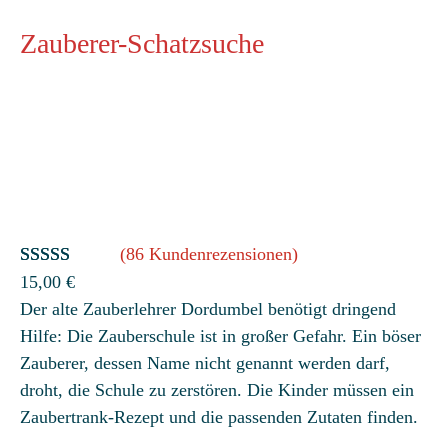
Zauberer-Schatzsuche
(86 Kundenrezensionen)
Bewertet
86
15,00
€
Der alte Zauberlehrer Dordumbel benötigt dringend
mit
4.86
Hilfe: Die Zauberschule ist in großer Gefahr. Ein böser
von 5,
Zauberer, dessen Name nicht genannt werden darf,
basierend
droht, die Schule zu zerstören. Die Kinder müssen ein
auf
Zaubertrank-Rezept und die passenden Zutaten finden.
Kundenbew