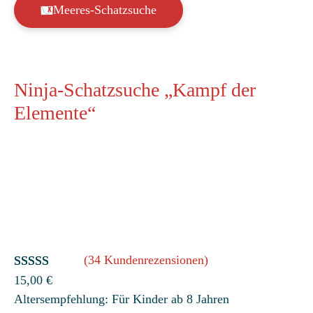
Meeres-Schatzsuche
Ninja-Schatzsuche „Kampf der
Elemente“
(34 Kundenrezensionen)
Bewertet
34
15,00
€
Altersempfehlung: Für Kinder ab 8 Jahren
mit
4.88
von