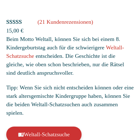
(21 Kundenrezensionen)
Bewertet
21
15,00
€
Beim Motto Weltall, können Sie sich bei einem 8.
mit
4.62
Kindergeburtstag auch für die schwierigere
Weltall-
von 5,
Schatzsuche
entscheiden. Die Geschichte ist die
basierend
gleiche, wie oben schon beschrieben, nur die Rätsel
auf
sind deutlich anspruchsvoller.
Kundenbew
ertungen
Tipp: Wenn Sie sich nicht entscheiden können oder eine
stark altersgemischte Kindergruppe haben, können Sie
die beiden Weltall-Schatzsuchen auch zusammen
spielen.
Weltall-Schatzsuche