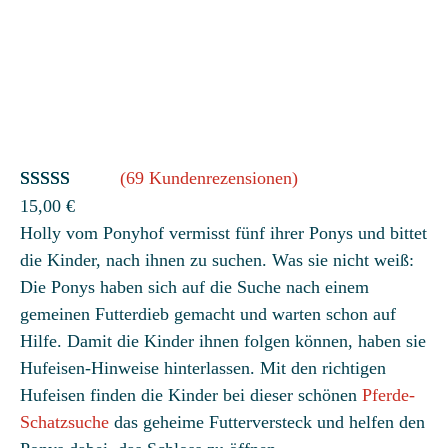
(69 Kundenrezensionen)
Bewertet
69
15,00
€
Holly vom Ponyhof vermisst fünf ihrer Ponys und bittet
mit
4.67
die Kinder, nach ihnen zu suchen. Was sie nicht weiß:
von 5,
Die Ponys haben sich auf die Suche nach einem
basierend
gemeinen Futterdieb gemacht und warten schon auf
auf
Hilfe. Damit die Kinder ihnen folgen können, haben sie
Kundenbew
Hufeisen-Hinweise hinterlassen. Mit den richtigen
ertungen
Hufeisen finden die Kinder bei dieser schönen
Pferde-
Schatzsuche
das geheime Futterversteck und helfen den