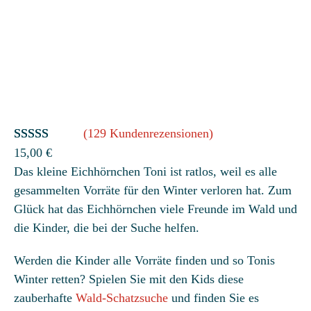
(129 Kundenrezensionen)
Bewertet
129
15,00
€
Das kleine Eichhörnchen Toni ist ratlos, weil es alle
mit
4.78
gesammelten Vorräte für den Winter verloren hat. Zum
von 5,
Glück hat das Eichhörnchen viele Freunde im Wald und
basierend
die Kinder, die bei der Suche helfen.
auf
Kundenbew
Werden die Kinder alle Vorräte finden und so Tonis
ertungen
Winter retten? Spielen Sie mit den Kids diese
zauberhafte
Wald-Schatzsuche
und finden Sie es