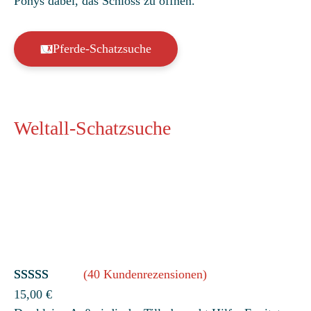
Ponys dabei, das Schloss zu öffnen.
Pferde-Schatzsuche
Weltall-Schatzsuche
(40 Kundenrezensionen)
Bewertet
40
15,00
€