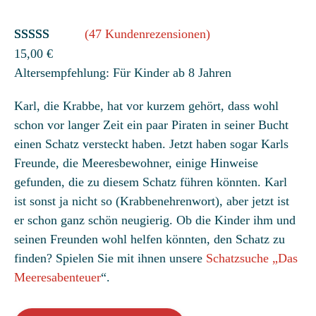
(47 Kundenrezensionen)
Bewertet
47
15,00
€
Altersempfehlung: Für Kinder ab 8 Jahren
mit
4.81
von 5,
Karl, die Krabbe, hat vor kurzem gehört, dass wohl
basierend
schon vor langer Zeit ein paar Piraten in seiner Bucht
auf
einen Schatz versteckt haben. Jetzt haben sogar Karls
Kundenbew
Freunde, die Meeresbewohner, einige Hinweise
ertungen
gefunden, die zu diesem Schatz führen könnten. Karl
ist sonst ja nicht so (Krabbenehrenwort), aber jetzt ist
er schon ganz schön neugierig. Ob die Kinder ihm und
seinen Freunden wohl helfen könnten, den Schatz zu
finden? Spielen Sie mit ihnen unsere
Schatzsuche „Das
Meeresabenteuer
“.