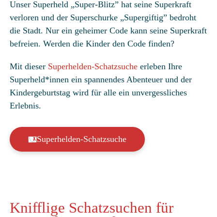
Unser Superheld „Super-Blitz” hat seine Superkraft
mit
4.87
verloren und der Superschurke „Supergiftig” bedroht
von 5,
die Stadt. Nur ein geheimer Code kann seine Superkraft
basierend
befreien. Werden die Kinder den Code finden?
auf
Kundenbew
Mit dieser
Superhelden-Schatzsuche
erleben Ihre
ertungen
Superheld*innen ein spannendes Abenteuer und der
Kindergeburtstag wird für alle ein unvergessliches
Erlebnis.
Superhelden-Schatzsuche
Knifflige Schatzsuchen für