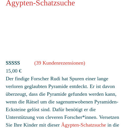
Ägypten-Schatzsuche
(39 Kundenrezensionen)
Bewertet
39
15,00
€
Der findige Forscher Rudi hat Spuren einer lange
mit
4.85
verloren geglaubten Pyramide entdeckt. Er ist davon
von 5,
überzeugt, dass die Pyramide gefunden werden kann,
basierend
wenn die Rätsel um die sagenumwobenen Pyramiden-
auf
Ecksteine gelöst sind. Dafür benötigt er die
Kundenbew
Unterstützung von cleveren Forscher*innen. Versetzen
ertungen
Sie Ihre Kinder mit dieser
Ägypten-Schatzsuche
in die