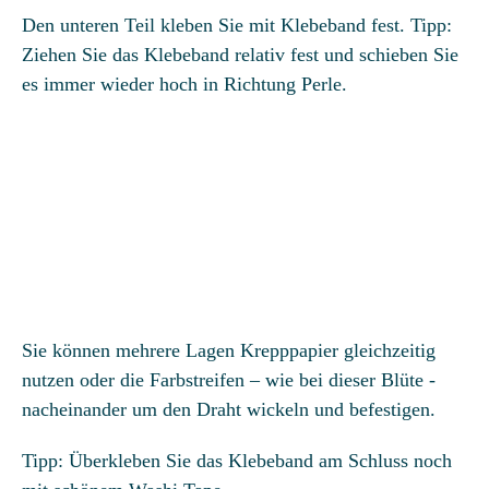
Den unteren Teil kleben Sie mit Klebeband fest. Tipp:
Ziehen Sie das Klebeband relativ fest und schieben Sie
es immer wieder hoch in Richtung Perle.
Sie können mehrere Lagen Krepppapier gleichzeitig
Die Mini-Sommer-Schatzsuche „Piet Pinguin
Die Pferde-Schatzsuche „Die Pony-
nutzen oder die Farbstreifen – wie bei dieser Blüte -
Spezialeinheit“
macht Urlaub“
nacheinander um den Draht wickeln und befestigen.
Direkt zur Sommer-Schatzsuche
Direkt zur Pferde-Schatzsuche
Tipp: Überkleben Sie das Klebeband am Schluss noch