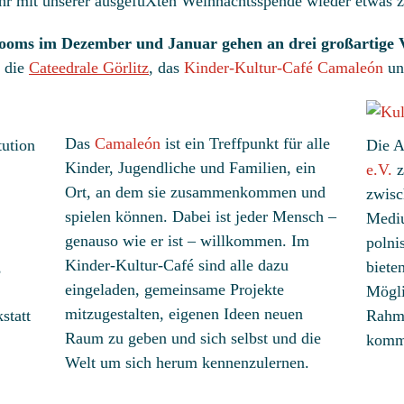
Jahr mit unserer ausgefuXten Weihnachtsspende wieder etwas
Rooms im Dezember und Januar gehen an drei großartige 
: die
Cateedrale Görlitz
, das
Kinder-Kultur-Café Camaleón
un
Das
Camaleón
ist ein Treffpunkt für alle
tution
Die A
Kinder, Jugendliche und Familien, ein
e.V.
z
Ort, an dem sie zusammenkommen und
zwisc
spielen können. Dabei ist jeder Mensch –
Mediu
genauso wie er ist – willkommen. Im
polni
Kinder-Kultur-Café sind alle dazu
,
biete
eingeladen, gemeinsame Projekte
Mögli
mitzugestalten, eigenen Ideen neuen
kstatt
Rahme
Raum zu geben und sich selbst und die
komm
Welt um sich herum kennenzulernen.