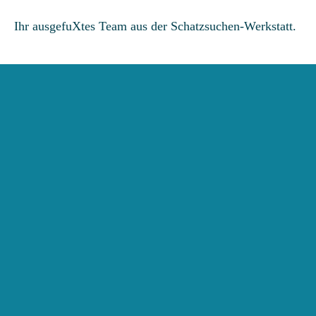
das
Ihr ausgefuXtes Team aus der Schatzsuchen-Werkstatt.
wachsende
Wichtelhaus
Menge