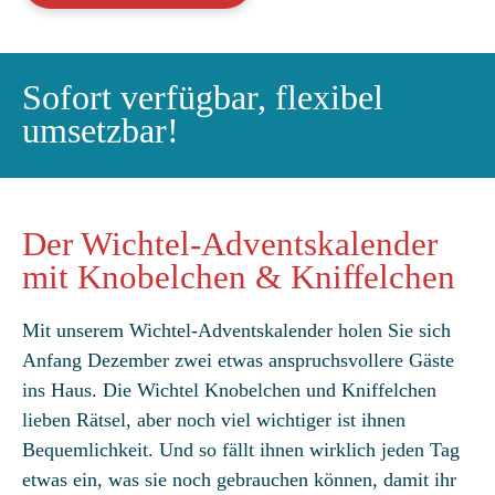
Knobelchen
&
Kniffelchen
Sofort verfügbar, flexibel
und
umsetzbar!
das
wachsende
Wichtelhaus
Menge
Der Wichtel-Adventskalender
mit Knobelchen & Kniffelchen
Mit unserem Wichtel-Adventskalender holen Sie sich
Anfang Dezember zwei etwas anspruchsvollere Gäste
ins Haus. Die Wichtel Knobelchen und Kniffelchen
lieben Rätsel, aber noch viel wichtiger ist ihnen
Bequemlichkeit. Und so fällt ihnen wirklich jeden Tag
etwas ein, was sie noch gebrauchen können, damit ihr