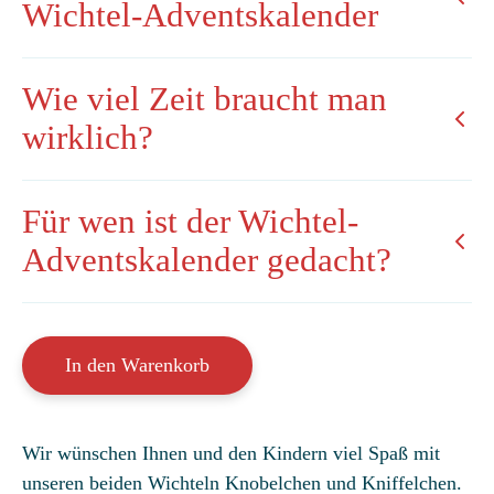
Wichtel-Adventskalender
Wie viel Zeit braucht man
wirklich?
Für wen ist der Wichtel-
Adventskalender gedacht?
Wichtel-
In den Warenkorb
Adventskalender:
Knobelchen
&
Wir wünschen Ihnen und den Kindern viel Spaß mit
Kniffelchen
unseren beiden Wichteln Knobelchen und Kniffelchen.
und