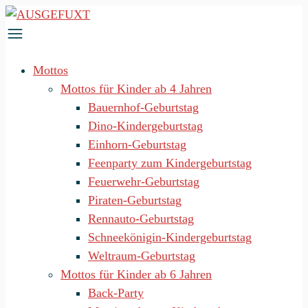
Zum
Inhalt
springen
Mottos
Mottos für Kinder ab 4 Jahren
Bauernhof-Geburtstag
Dino-Kindergeburtstag
Einhorn-Geburtstag
Feenparty zum Kindergeburtstag
Feuerwehr-Geburtstag
Piraten-Geburtstag
Rennauto-Geburtstag
Schneekönigin-Kindergeburtstag
Weltraum-Geburtstag
Mottos für Kinder ab 6 Jahren
Back-Party