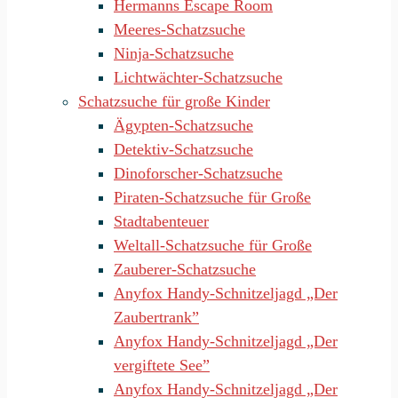
Hermanns Escape Room
Meeres-Schatzsuche
Ninja-Schatzsuche
Lichtwächter-Schatzsuche
Schatzsuche für große Kinder
Ägypten-Schatzsuche
Detektiv-Schatzsuche
Dinoforscher-Schatzsuche
Piraten-Schatzsuche für Große
Stadtabenteuer
Weltall-Schatzsuche für Große
Zauberer-Schatzsuche
Anyfox Handy-Schnitzeljagd „Der
Zaubertrank”
Anyfox Handy-Schnitzeljagd „Der
vergiftete See”
Anyfox Handy-Schnitzeljagd „Der