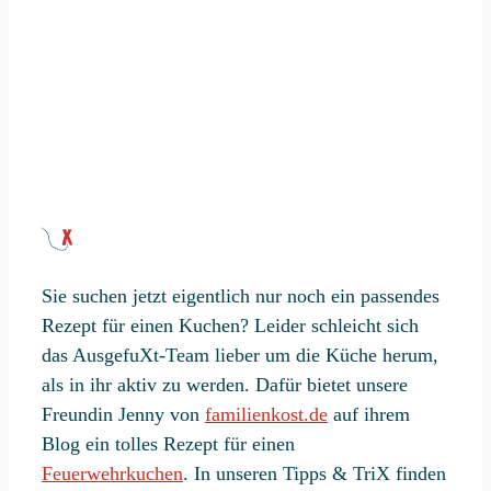
Kindern diese spannende Feuerwehr-Schatzsuche
und sorgen Sie so dafür, dass unser
Feuerwehrmann die dringend benötigte Hilfe
bekommt. Nach dem erfolgreichen Einsatz
bedanken sich die verhinderten Feuerwehrleute mit
einer kleinen Belohnung (dem Schatz) und echten
Feuerwehrausweisen bei Ihren kleinen Helden.
Zur Feuerwehr-Schatzsuche
Sie suchen jetzt eigentlich nur noch ein passendes
Rezept für einen Kuchen? Leider schleicht sich
das AusgefuXt-Team lieber um die Küche herum,
als in ihr aktiv zu werden. Dafür bietet unsere
Freundin Jenny von
familienkost.de
auf ihrem
Blog ein tolles Rezept für einen
Feuerwehrkuchen
. In unseren Tipps & TriX finden