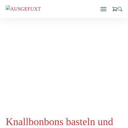
Zum
Inhalt
springen
Knallbonbons basteln und