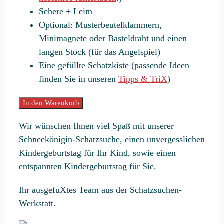
Schere + Leim
Optional: Musterbeutelklammern,
Minimagnete oder Basteldraht und einen
langen Stock (für das Angelspiel)
Eine gefüllte Schatzkiste (passende Ideen
finden Sie in unseren
Tipps & TriX
)
Schneekönigin-
In den Warenkorb
Schatzsuche
Wir wünschen Ihnen viel Spaß mit unserer
„Die
Schneekönigin-Schatzsuche, einen unvergesslichen
Schneeflockensuche"
Kindergeburtstag für Ihr Kind, sowie einen
Menge
entspannten Kindergeburtstag für Sie.
Ihr ausgefuXtes Team aus der Schatzsuchen-
Werkstatt.