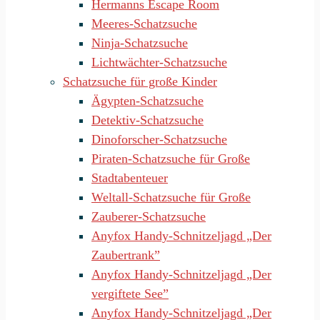
Hermanns Escape Room
Meeres-Schatzsuche
Ninja-Schatzsuche
Lichtwächter-Schatzsuche
Schatzsuche für große Kinder
Ägypten-Schatzsuche
Detektiv-Schatzsuche
Dinoforscher-Schatzsuche
Piraten-Schatzsuche für Große
Stadtabenteuer
Weltall-Schatzsuche für Große
Zauberer-Schatzsuche
Anyfox Handy-Schnitzeljagd „Der
Zaubertrank”
Anyfox Handy-Schnitzeljagd „Der
vergiftete See”
Anyfox Handy-Schnitzeljagd „Der