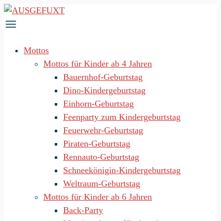
Zum
Inhalt
springen
Mottos
Mottos für Kinder ab 4 Jahren
Bauernhof-Geburtstag
Dino-Kindergeburtstag
Einhorn-Geburtstag
Feenparty zum Kindergeburtstag
Feuerwehr-Geburtstag
Piraten-Geburtstag
Rennauto-Geburtstag
Schneekönigin-Kindergeburtstag
Weltraum-Geburtstag
Mottos für Kinder ab 6 Jahren
Back-Party