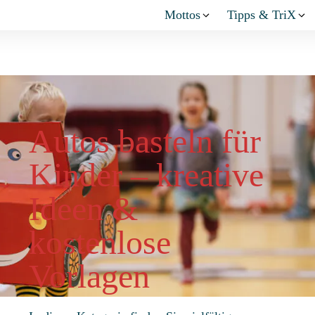
Mottos
Tipps & TriX
Autos basteln für
Kinder – kreative
Ideen &
kostenlose
Vorlagen