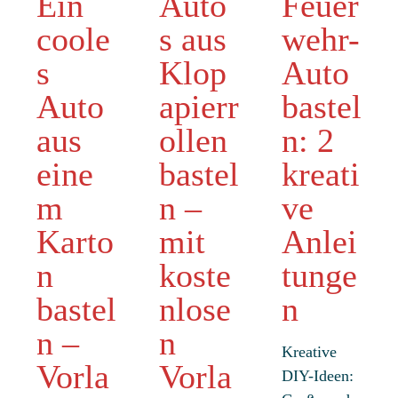
Ein
Auto
Feuer
coole
s aus
wehr-
s
Klop
Auto
Auto
apierr
bastel
aus
ollen
n: 2
eine
bastel
kreati
m
n –
ve
Karto
mit
Anlei
n
koste
tunge
bastel
nlose
n
n –
n
Kreative
Vorla
Vorla
DIY-Ideen: