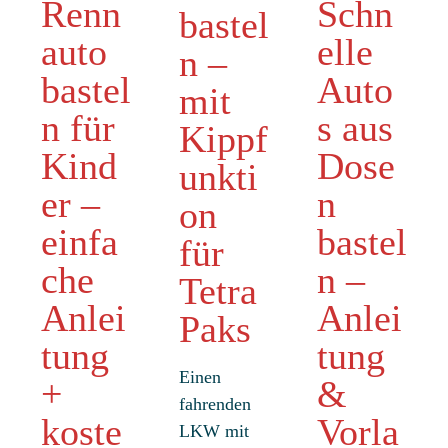
Renn
Schn
bastel
auto
elle
n –
bastel
Auto
mit
n für
s aus
Kippf
Kind
Dose
unkti
er –
n
on
einfa
bastel
für
che
n –
Tetra
Anlei
Anlei
Paks
tung
tung
Einen
+
&
fahrenden
koste
Vorla
LKW mit