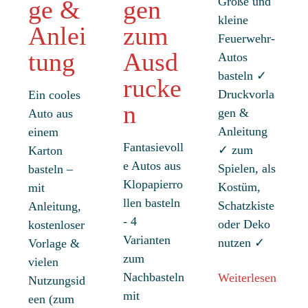
Große und
ge &
gen
kleine
Anlei
zum
Feuerwehr-
tung
Ausd
Autos
basteln ✓
rucke
Druckvorla
Ein cooles
n
gen &
Auto aus
Anleitung
einem
Fantasievoll
✓ zum
Karton
e Autos aus
Spielen, als
basteln –
Klopapierro
Kostüm,
mit
llen basteln
Schatzkiste
Anleitung,
- 4
oder Deko
kostenloser
Varianten
nutzen ✓
Vorlage &
zum
vielen
Nachbasteln
Weiterlesen
Nutzungsid
mit
een (zum